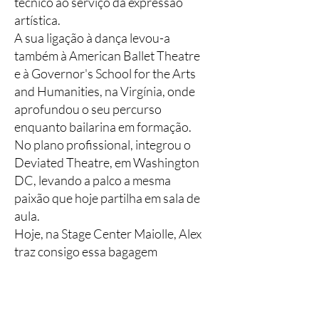
técnico ao serviço da expressão
artística.
A sua ligação à dança levou-a
também à American Ballet Theatre
e à Governor's School for the Arts
and Humanities, na Virgínia, onde
aprofundou o seu percurso
enquanto bailarina em formação.
No plano profissional, integrou o
Deviated Theatre, em Washington
DC, levando a palco a mesma
paixão que hoje partilha em sala de
aula.
Hoje, na Stage Center Maiolle, Alex
traz consigo essa bagagem
internacional — não como currículo
distante, mas como ferramenta
viva para formar a próxima geração